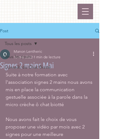
Post
Tous les posts
Manon Lentheric
Tous les posts
16 mai 2022
1 min de lecture
Signes 2 mains Mai
Conseils du Chat Biotté
Suite à notre formation avec 
l'association signes 2 mains nous avons 
mis en place la communication 
gestuelle associée à la parole dans la 
micro crèche ô chat biotté 
Nous avons fait le choix de vous 
proposer une vidéo par mois avec 2 
signes pour une meilleure 