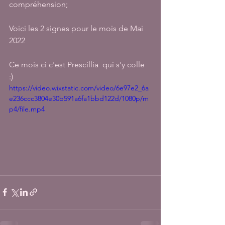
compréhension; 
Voici les 2 signes pour le mois de Mai 
2022
Ce mois ci c'est Prescillia  qui s'y colle 
:) 
https://video.wixstatic.com/video/6e97e2_6a
e236ccc3804e30b591a6fa1bbd122d/1080p/m
p4/file.mp4