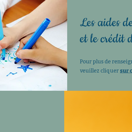
Les aides de
et le crédit
Pour
plus de rensei
veuillez
cliquer
sur 