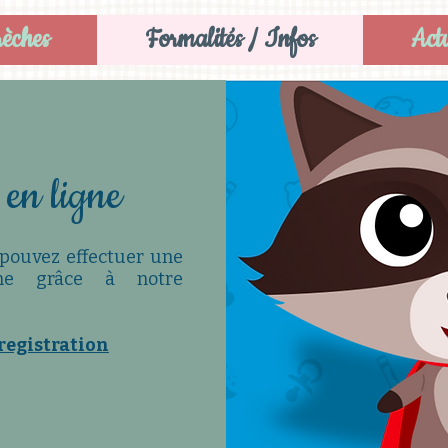
rèches
Formalités / Infos
Actu
 en ligne
s pouvez effectuer une
igne grâce à notre
registration