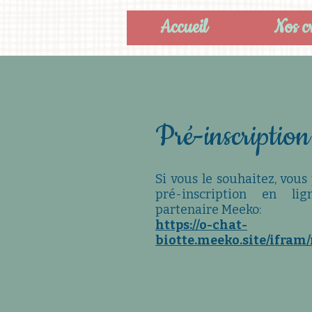
Accueil
Nos c
Pré-inscription
Si vous le souhaitez, vou
pré-inscription en l
partenaire Meeko:
https://o-chat-
biotte.meeko.site/ifram/