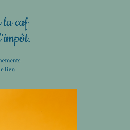
 la caf
d'impôt.
gnements
ce lien