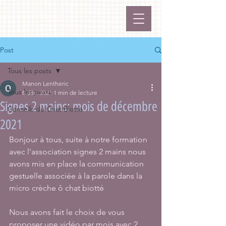
Post
Tous les posts
Manon Lentheric
Tous les posts
8 déc. 2021
1 min de lecture
Signes 2 mains: mois de décembre
Conseils du Chat Biotté
2021
Bonjour à tous, suite à notre formation 
avec l'association signes 2 mains nous 
avons mis en place la communication 
gestuelle associée à la parole dans la 
micro crèche ô chat biotté 
Nous avons fait le choix de vous 
proposer une vidéo par mois avec 2 