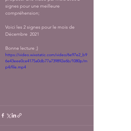
signes pour une meilleure 
compréhension; 
Voici les 2 signes pour le mois de 
Décembre  2021 
Bonne lecture ;) 
https://video.wixstatic.com/video/6e97e2_b9
6e43eee0ce4175a0db77a739892e6b/1080p/m
p4/file.mp4