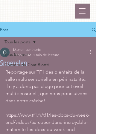
Post
Tous les posts
Manon Lentheric
Tous les posts
29 nov. 2020
1 min de lecture
Snoezelen
Conseils du Chat Biotté
Reportage sur TF1 des bienfaits de la 
salle multi sensorielle en péri natalité... 
Il n y a donc pas d âge pour cet éveil 
multi sensoriel , que nous poursuivons 
dans notre crèche! 
https://www.tf1.fr/tf1/les-docs-du-week-
end/videos/au-coeur-dune-incroyable-
maternite-les-docs-du-week-end-